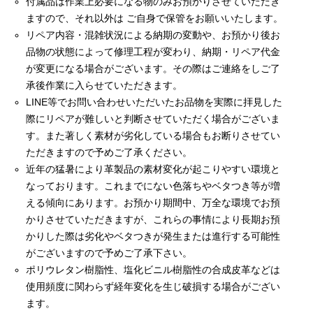
付属品は作業上必要になる物のみお預かりさせていただき
ますので、それ以外は ご自身で保管をお願いいたします。
リペア内容・混雑状況による納期の変動や、お預かり後お
品物の状態によって修理工程が変わり、納期・リペア代金
が変更になる場合がございます。その際はご連絡をしご了
承後作業に入らせていただきます。
LINE等でお問い合わせいただいたお品物を実際に拝見した
際にリペアが難しいと判断させていただく場合がございま
す。また著しく素材が劣化している場合もお断りさせてい
ただきますので予めご了承ください。
近年の猛暑により革製品の素材変化が起こりやすい環境と
なっております。これまでにない色落ちやベタつき等が増
える傾向にあります。お預かり期間中、万全な環境でお預
かりさせていただきますが、これらの事情により長期お預
かりした際は劣化やベタつきが発生または進行する可能性
がございますので予めご了承下さい。
ポリウレタン樹脂性、塩化ビニル樹脂性の合成皮革などは
使用頻度に関わらず経年変化を生じ破損する場合がござい
ます。