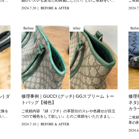
細かいスレもあるため綺麗にしたい』とのご依頼をいた
ご依頼をいた
だきました。
ティ
2024.7.20
｜
BEFORE & AFTER
2024.7
ン) ダ
修理事例｜GUCCI (グッチ) GGスプリーム トー
修理事
】
トバッグ【補色】
ネタ
カラ
ご依頼内容 『緑（フチ）の革部分のスレや色褪せが目立
いた
つので補色をして欲しい』とのご依頼をいただきまし
ご依頼内容 『全体的に色褪せ
た。 修理方法
革の
2024.7.10
｜
BEFORE & AFTER
2024.6