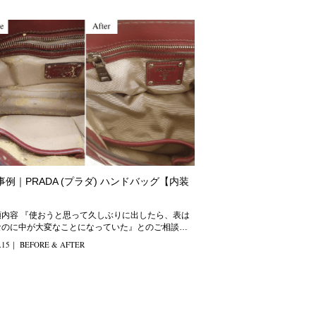
事例｜PRADA (プラダ) ハンドバッグ【内装
】
久しぶりに出したら、表は
なのに中が大変なことになっていた』とのご相談が
ありました。 修理方法
.15
｜
BEFORE & AFTER