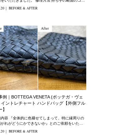
だきました。 修理方法 持ち手の断面のコー
ン
.20
｜
BEFORE & AFTER
例｜BOTTEGA VENETA (ボッテガ・ヴェ
) イントレチャート ハンドバッグ【外側フル
ー】
てしまって、特に縁周りの
剥がれがどうにかできないか』とのご依頼をいただ
きました。 修理
.20
｜
BEFORE & AFTER