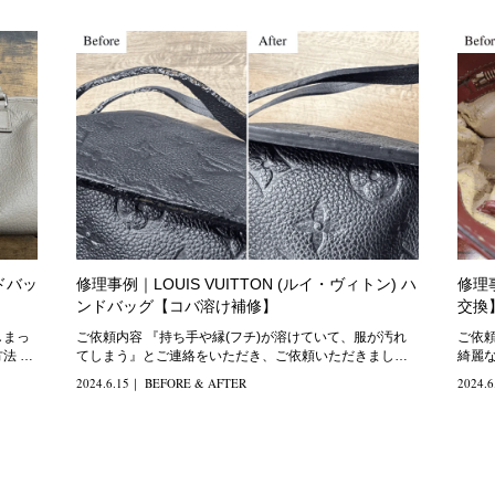
ドバッ
修理事例｜LOUIS VUITTON (ルイ・ヴィトン) ハ
修理
ンドバッグ【コバ溶け補修】
交換
ご依頼内容 『持ち手や縁(フチ)が溶けていて、服が汚れ
ご依頼内容 『使おうと思って
てしまう』とご連絡をいただき、ご依頼いただきまし
綺麗
た。 修理方法 革
2024.6.15
｜
BEFORE & AFTER
2024.6