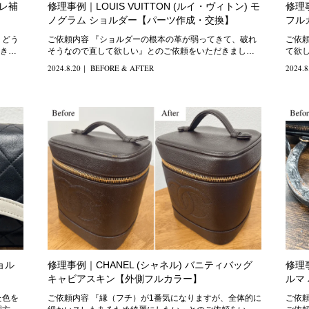
スレ補
修理事例｜LOUIS VUITTON (ルイ・ヴィトン) モ
修理
ノグラム ショルダー【パーツ作成・交換】
フル
ご依頼内容 『ショルダーの根本の革が弱ってきて、破れ
ご依頼内容 『全体的にキズや
きま
そうなので直して欲しい』とのご依頼をいただきまし
て欲し
た。 修理方法
キン
2024.8.20
｜
BEFORE & AFTER
2024.8
ョル
修理事例｜CHANEL (シャネル) バニティバッグ
修理事
キャビアスキン【外側フルカラー】
ルマ
ご依頼内容 『縁（フチ）が1番気になりますが、全体的に
ご依頼内容 『持ち手の断面が