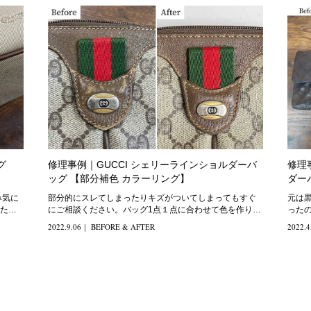
グ
修理事例｜GUCCI シェリーラインショルダーバ
修理
ッグ 【部分補色 カラーリング】
ダー
部分的にスレてしまったりキズがついてしまってもすぐ
元は
た。
にご相談ください。バッグ1点１点に合わせて色を作り補
ったの
修しているので部分的なスレやキズも周り
で艶
2022.9.06
｜
BEFORE & AFTER
2022.4