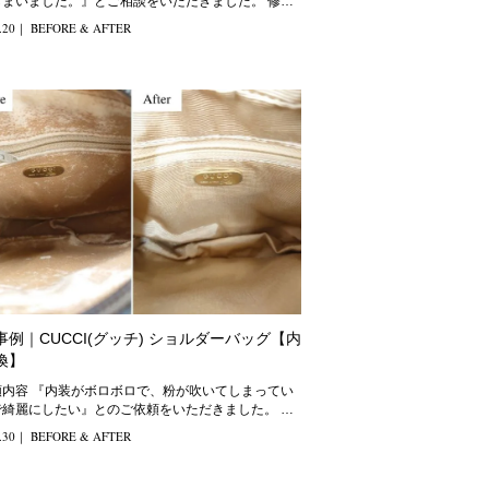
まいました。』とご相談をいただきました。 修理
 角
.20
｜
BEFORE & AFTER
事例｜CUCCI(グッチ) ショルダーバッグ【内
換】
で、粉が吹いてしまってい
綺麗にしたい』とのご依頼をいただきました。 修
法
.30
｜
BEFORE & AFTER