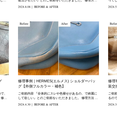
し
復活させたい』とのご依頼をいただきました。 修理方法
ってし
全体的
方法
2024.8.08
｜
BEFORE & AFTER
2024.5
グ
修理事例｜HERMES(エルメス) ショルダーバッ
修理
グ【外側フルカラー・補色】
装交
ご依頼内容 『全体的にスレや色褪せがあるの、で綺麗に
ご依頼内容 『内装がボロボロ
理
して欲しい』とのご依頼をいただきました。 修理方法 特
るので
に角の
理方
2024.4.30
｜
BEFORE & AFTER
2024.3