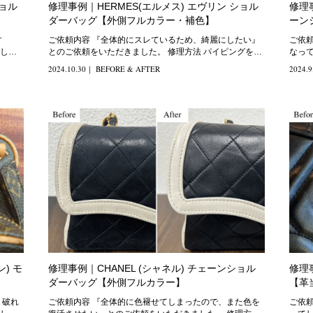
ショル
修理事例｜HERMES(エルメス) エヴリン ショル
修理事
ダーバッグ【外側フルカラー・補色】
ーン
ご依頼内容 『全体的にスレているため、綺麗にしたい』
ご依頼内容 『仕舞っていたら
し
とのご依頼をいただきました。 修理方法 パイピングを中
なっ
心に、全体的に
2024.10.30
｜
BEFORE & AFTER
2024.9
ン) モ
修理事例｜CHANEL (シャネル) チェーンショル
修理
ダーバッグ【外側フルカラー】
【革
ご依頼内容 『全体的に色褪せてしまったので、また色を
ご依頼内容 『角が破れてパイ