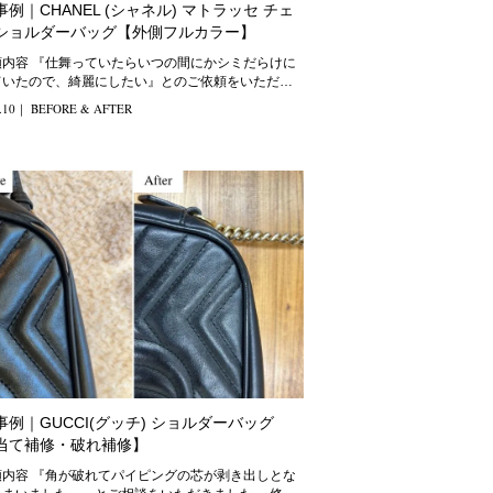
例｜CHANEL (シャネル) マトラッセ チェ
ショルダーバッグ【外側フルカラー】
いつの間にかシミだらけに
ていたので、綺麗にしたい』とのご依頼をいただき
ました。 修理方
.10
｜
BEFORE & AFTER
事例｜GUCCI(グッチ) ショルダーバッグ
当て補修・破れ補修】
ピングの芯が剥き出しとな