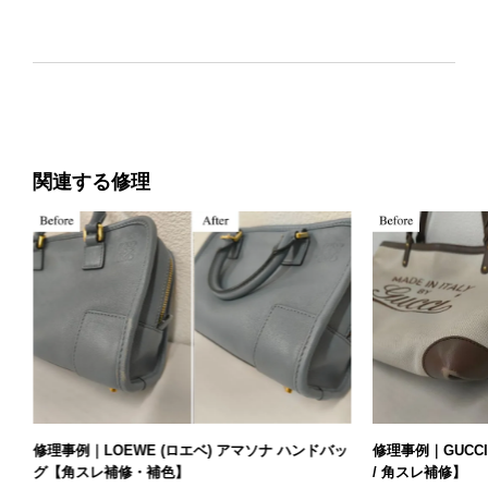
関連する修理
ハ
修理事例｜LOEWE (ロエベ) アマソナ ハンドバッ
修理事例｜GUCC
グ【角スレ補修・補色】
/ 角スレ補修】