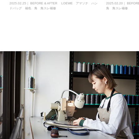
2025.02.25｜
BEFORE & AFTER
LOEWE
アマソナ
ハン
2025.02.20｜
BEFORE
ドバッグ
補色
角
角スレ補修
角
角スレ補修